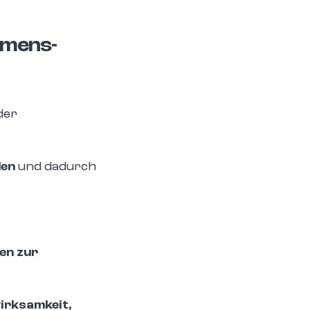
hmens-
der
den
und dadurch
en zur
irksamkeit,