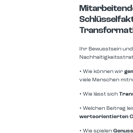
Mitarbeitend
Schlüsselfak
Transformati
Ihr Bewusstsein und
Nachhaltigkeitsstrat
•
Wie können wir
gem
viele Menschen mit
•
Wie lässt sich
Tran
•
Welchen Beitrag le
werteorientierten 
•
Wie spielen
Genussf