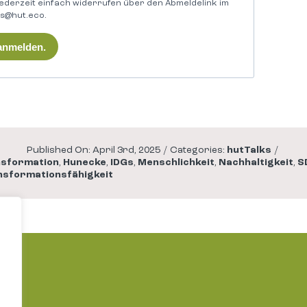
 jederzeit einfach widerrufen über den Abmeldelink im
ks@hut.eco.
 anmelden.
Published On: April 3rd, 2025
/
Categories:
hutTalks
/
nsformation
,
Hunecke
,
IDGs
,
Menschlichkeit
,
Nachhaltigkeit
,
S
sformationsfähigkeit