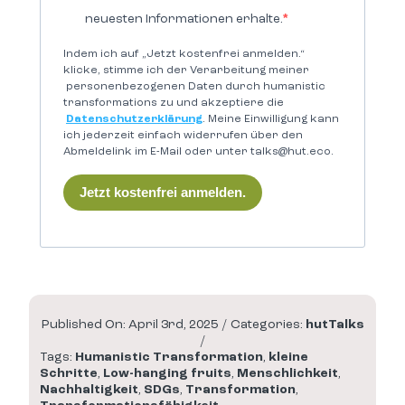
neuesten Informationen erhalte.
Indem ich auf „Jetzt kostenfrei anmelden.“
klicke, stimme ich der Verarbeitung meiner
personenbezogenen Daten durch humanistic
transformations zu und akzeptiere die
Datenschutzerklärung
. Meine Einwilligung kann
ich jederzeit einfach widerrufen über den
Abmeldelink im E-Mail oder unter talks@hut.eco.
Jetzt kostenfrei anmelden.
Published On: April 3rd, 2025
/
Categories:
hutTalks
/
Tags:
Humanistic Transformation
,
kleine
Schritte
,
Low-hanging fruits
,
Menschlichkeit
,
Nachhaltigkeit
,
SDGs
,
Transformation
,